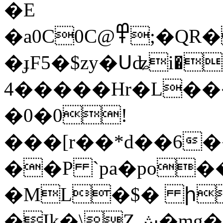
�E
�a0C0C@߾;�QR�'@��9P���`�����.�!
�ɟF5�$zy�Սʥi�
4�����Hr�L���
�0�0!
���[r��*d��6
��P `pa�po�
�ML�$� իM
�Ik�\Zش�mg���d�0�\ҝ+