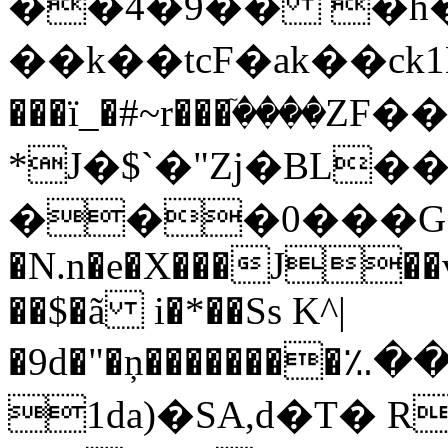
��4�9�� �h�N
��k��tcF�ak��ck1M�^�
���ï_�#~r���ٙ����ZF�
*J�$`�"Zj�BL�
���0���G
�N.n�e�X���J��
��$�ã i�*��Ss K^|
�9d�"�ņ�������
1da)�SA,d�T� 