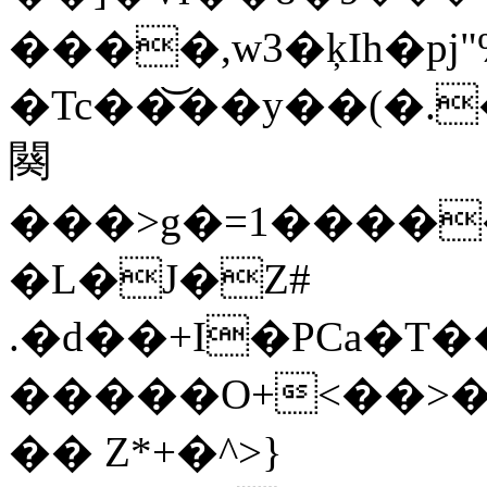
����,w3�ķIh�pj"
�Tc��͝��y��(�.
闋
���>g�=1�����
�L�J�Z#
.�d��+I�PCa�T
�����O+<��>�
�� Z*+�^>}