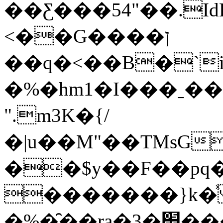
��Ƹ���54"��.Id
<��G����ן
��q�˂��B�`
�%�hm1�I���ˍ�
".m3K�{/
�|u��M"��TMsG
��$y��F��pq�sKT�V�"
�������}k�ͯ
�%�̑��ra�3�׾�����V�*I5NBl��=#7