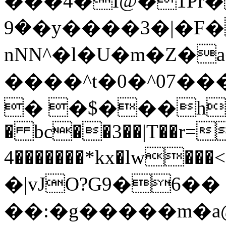
���4�I@�1Pȑ� 
�9�y����3�|�F�
nNN^�l�U�m�Z�
����^t�0�^07���
� �$���h�
� bc��3��|T��r=
4�������*kx�lw���
�|vJO?G9�6��
��:�g�����m�a