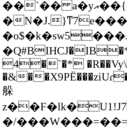
��`�� a�yއ��{e����ޚ4�8����}&���;J�B`�=�la�<����Me�;�ɫ��0�)���#�
�N�J.}ͳ7e��
�o$�k�sw5���
�Q#BIHCJ�ІB�*
4�`�* �R��Vy
�&��X9PË���ziUɾ�
䑮
z��F�lk�U1!
�/���W���=��=s