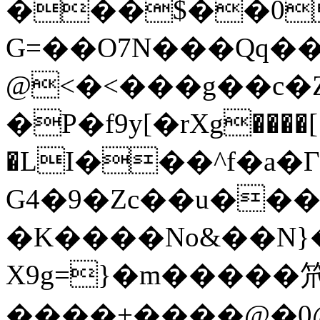
���$��0
G=��O7N���Qq�
@<�<���g��c�
�P�f9y[�rΧg����[
�LІ���^f�a�Γ�:
G4�9�Zc��u���
�K����No&��N}
X9g=}�m
�����
����+����@�0