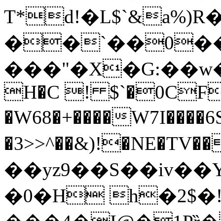
T*d!�L$`&a%)R�
��`��0�
���"�X�G:��w��MGO7L�`k
H�C ! $`�0CF
�W68�+����W7I����6
�3>>^��&)!�NE�TV��z�ݨ$��
��yz9��S��iv��
�0�H h�2$�