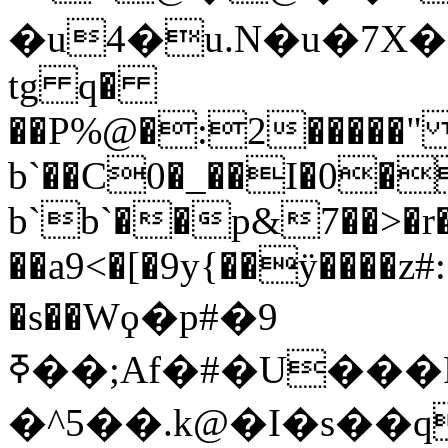
�u4�u.N�u�7X�ӓ*
tg q�
��P%@�:2�����" 
b`��C0�_��I�0�
b`b`��p&7��>
�r��8�
��a9<�[�9y{��ÿ����z#
�s��Wϙ�p#�9
ߧ��;Af�#�U���Fdt\r��^7��J�g=t��3���IL�؆*�C1�� 100�L LC2º2�4�Y�Y��7#q%�%����\�O��x�qv�y�ф��!
�^5��.k@�I�s��q