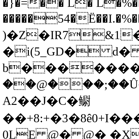
�}�=�� L� L�%���
�����54�Ë��I
)�Z�IR7&1
�i(5_GD� d
b��������w
��@���;��Û
A2��J�C�鳚
��+8:+�3�8ê0+I
0LE @� @� �X