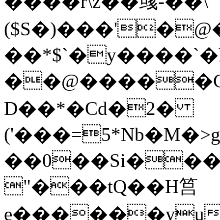
����r\z��彧-��\
($S�)���'�
��*$`�y����`�h
��@�����C00L�MY�� �ƨ�i��8
D��*�Cd�2�
('���=5*Nb�М�>
��0��Si���=
"���tQ��H筥
e������yu�