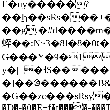
E�uy�����?
��Ϧ��sRs���+�
��ǥ.�#d����m�
蜶��:N~3�8l�8�׆0���*)�Il��l� �?
G���Y�9�1
y�|+�˧$�����
�]��ᱳ������B&
�G��zc���sRsy���4MR(���
�D�-�0�E+f�t����-���