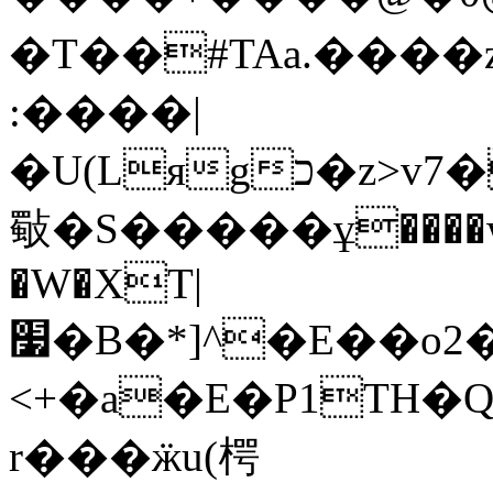
�T��#TAa.����z
:����|
�U(Lяgכ�z>v7���:t�ݶZ�`�8�9��
斀�S�����ұ����w
�W�XT|
׷�B�*]^�
E��o2
<+�a�E�P1TH
r���ӝu(㮙