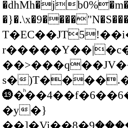
�dhMh�jb0%�m�5�
�}
�.\x�9����"N�S�
T�EC��JT5!��
r�����Y��|�c
��>���q��JV��
s�)T����.
⓳�ͪ��4��f�6��6
�y�}
��]�Vi��ގ����9�8<�K͊�������