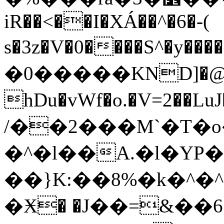
iR��<��I�XÁ��^�6�-(
s�3z�V�0����S^�y��
�0�����KND]�@
hDu�vWf�o.�V=2��LuJ��ڡ��5+���͍x�D�_��y���pz9��]�99��[�&���sL)�g�9��sg,��2�ۯ�X�ۚ�b4�<6�L����JD���G���4ӒSIl���Q�U���A�y~
/��2���M`�T�
�^�l��A.�l�Y
��}K:��8%�k�^�
�Ӿ� �J��=&��6