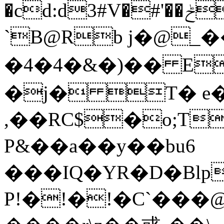
�cd:d3#V�#'��ݲ� j�v_>�"�25 M���&�%HC
`B@Rb j�@_�
�4�4�&�)�� 
�j� T�
e�ן}��\�uϾt'24�M Ċ
,��RC$�o;T
P&��a��y��bu6
���IQ�YR�D�Blp
P!�!�!�C`���