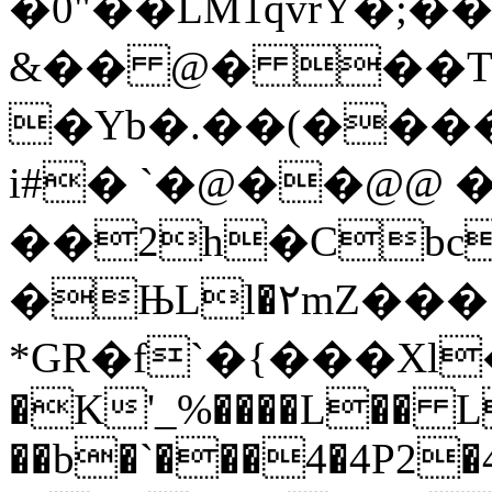
�0"��LM1qvrY�;�
&�� @� ��T@
�Yb�.��(�����
i#� `�@��@@ �
��2h�Cbc
�ЊLl�٢mZ��� iMQVDY�rlY
*GR�f`�{���Xl
�K'_%����L�� L
��b�`���4�4P2