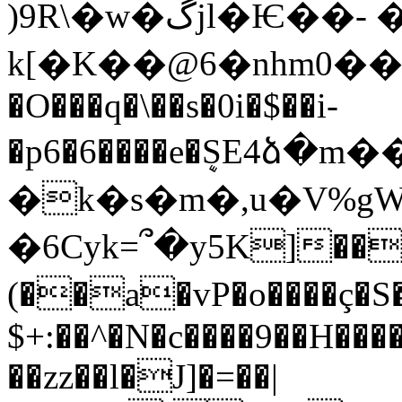
)9R\�w�گjl�Ѥ��- �-
k[�K��@6�nhm0��
�O���q�\��s�0i�$��i-
�p6�6����e�ܷSE4ձ
�k�s�m�,u�V%gW3
�6Cyk=՞�y5K]���
(��a�vP�o����ç�
$+:��^�N�c����9��H��
��zz��l�J]�=��|