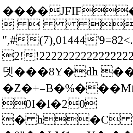
����JFIF
  
",#(7),01444'
2!!222222222
뎃���8Y�dh 
�Z�+=B�%���Mf
0I�l�20
� h�C T