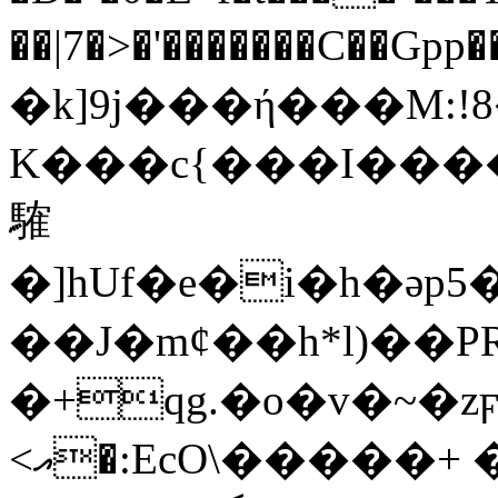
��|7�>�'�������C��Gpp
�k]9j���ή���M:!8�J� B
K���c{���I����
䮤
�]hUf�e�i�h�әp
��J�m¢��h*l)��P
�+qg.�o�v�~�
<އ�:EcO\�����+ �oJ�U,�