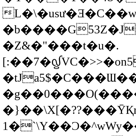
L�\�usư�Ǝ�C��w 
�b����G53Z�J
�Z&�"���t�u�.
[:��7�᧟VC�>>�o
�tJa5$�C���Ɯ��}|�ߑ��K���ÝG
�g��0���O(���
�}��\X[�??���ȲҚ
1�`\Y��Ͻ�^wW