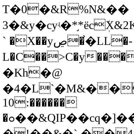
T�0�&R%N&��
3�&y�cyʵ�*֣*ёcܲX
` �X��yڝ�֙�LL�-
L�C��>C�y���9c3�L�lx�ߌe�m8��h�:2�.:u�k��&)��fF�s
�Kh�@
�4�L`�M&��
10:������
�ߋ��&QIP��cq
�!��&�` ��