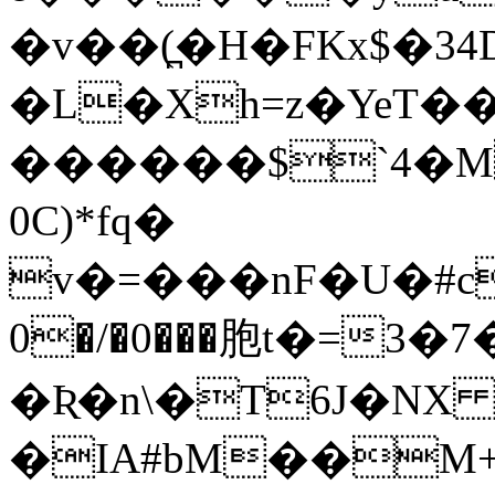
�v��(̪�H�FKx$�3
�L�Xh=z�YeT�
������$`4�M
0C)*fq�
v�=���nF�U�#co9#X�٢�h����0J��ў��E
0�/�0���胞t�=3�7
�Ʀ�n\�T6J�NX
�IA#bM��M+