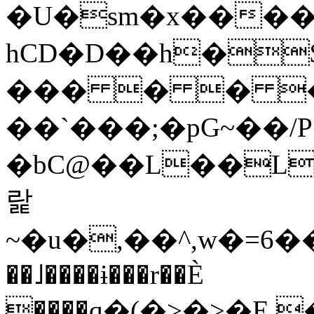
�U�sm�x����
hCD�D��h�
��� � � �s
��`���;�pG~��
�bC@��L��L
랉
~�u�,��^,w�=
��˩����ɨ���r��Ѐ
����q�(�>�>�E,