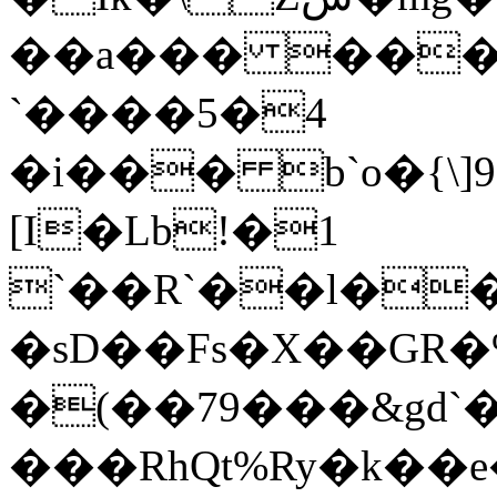
��a��� ���
`����5�4
�i��� b`o�{\]
[I�Lb!�1
`��R`��l��$
�sD��Fs�X��GR�
�(��79���&gd`�
���RhQt%Ry�k��