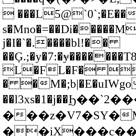
 ���L5@`0`;�E��6;zM٧7
s�Mno�=��Di�����M�
j�I�`�.����bl!��
��Ģ.;�y�7:�ɏ�������
L�FL�F� 
� �M�;b|�E�uIWgo
��l3xs�1�j��Ϧ��`2�
���z�V7�SY�
��iX���c��X