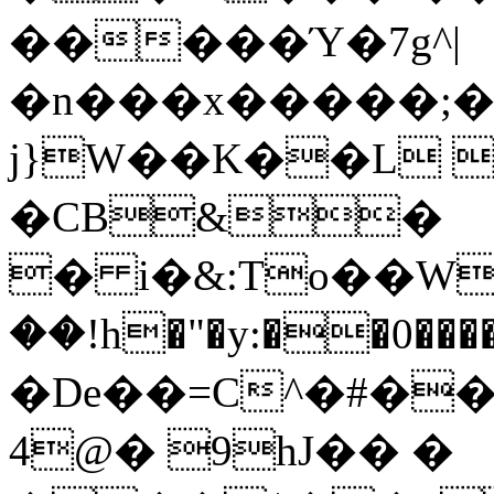
�����Ύ�7g^|
�n���x�����;�
j}W��K��L 
�CB&�
� i�&:To��W
��!h�"�y:��0
�De��=C^�#��{
4@� 9hJ�� �