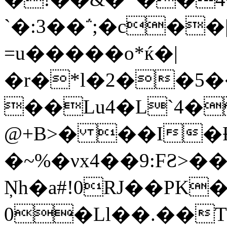
`�:3��΅;�c��|N.�ߠ��;��W�ʳ��t�>~�{�j&x�
=u�����o*ќ�|
�r�*l�2��5
��Lu4�L`4�
@+B>� ��I�Ɍ
�~%�νx4��9:FƧ>
Ņh�a#!0RJ��PK
0�Ll��.��T