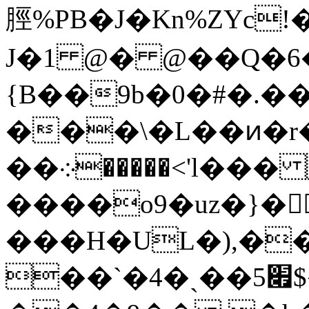
脛%PB�J�Kn%ZYc!
J�1 @� @��Q�6�
{B��9b�0�#�.��
���\�L��ͷ�r�
��܀�����<'l��� hhn61M��+��WnO|
����o9�uz�}�󞩮
���H�UL�),�
��`�4�ˎ��5׏$��ZŲTS3ǣ�������Jb`>�^���1 '������k��0��7�