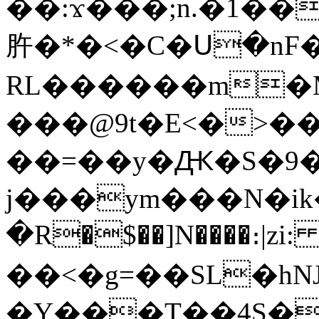
��:ϫ���;n.�1��
㬳�*�<�C�Ս�nF�
RL������m�M
���@9t�E<�>��i
��=��y�Ԫ�S�9�0���μ�^�l﷏��7>
j���ym���N�ik
�R�$��]N����։|zi:
��<�g=��SL�hN
�Y���T��4S�LsRs�vq�^O>