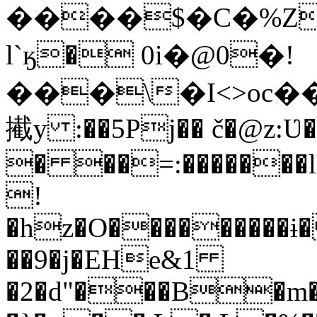
����$�C�%Z
l`ӄ� 0i�@0�!
���\�I<>oc����/n�:�w�y�5D�ڙ$IT�F���͔Id
擮y :��5Pj�� č�@z:Ʋ
� ��=:�������
!
�hz�O���������ɨ
��9�j�EHe&1
�2�d"���B�m��